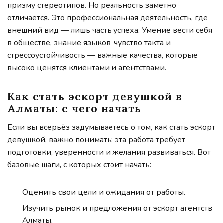
призму стереотипов. Но реальность заметно
отличается. Это профессиональная деятельность, где
внешний вид — лишь часть успеха. Умение вести себя
в обществе, знание языков, чувство такта и
стрессоустойчивость — важные качества, которые
высоко ценятся клиентами и агентствами.
Как стать эскорт девушкой в
Алматы: с чего начать
Если вы всерьёз задумываетесь о том, как стать эскорт
девушкой, важно понимать: эта работа требует
подготовки, уверенности и желания развиваться. Вот
базовые шаги, с которых стоит начать:
Оценить свои цели и ожидания от работы.
Изучить рынок и предложения от эскорт агентств
Алматы.