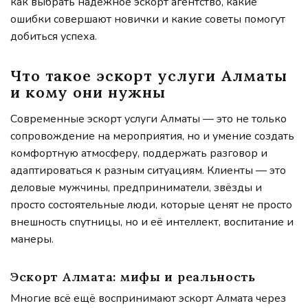
как выбрать надёжное эскорт агентство, какие
ошибки совершают новички и какие советы помогут
добиться успеха.
Что такое эскорт услуги Алматы
и кому они нужны
Современные эскорт услуги Алматы — это не только
сопровождение на мероприятия, но и умение создать
комфортную атмосферу, поддержать разговор и
адаптироваться к разным ситуациям. Клиенты — это
деловые мужчины, предприниматели, звёзды и
просто состоятельные люди, которые ценят не просто
внешность спутницы, но и её интеллект, воспитание и
манеры.
Эскорт Алмата: мифы и реальность
Многие всё ещё воспринимают эскорт Алмата через