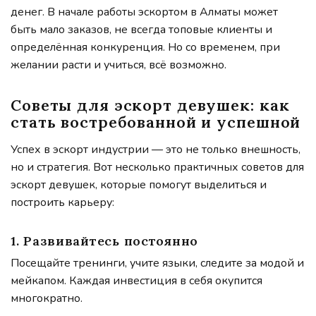
денег. В начале работы эскортом в Алматы может
быть мало заказов, не всегда топовые клиенты и
определённая конкуренция. Но со временем, при
желании расти и учиться, всё возможно.
Советы для эскорт девушек: как
стать востребованной и успешной
Успех в эскорт индустрии — это не только внешность,
но и стратегия. Вот несколько практичных советов для
эскорт девушек, которые помогут выделиться и
построить карьеру:
1. Развивайтесь постоянно
Посещайте тренинги, учите языки, следите за модой и
мейкапом. Каждая инвестиция в себя окупится
многократно.