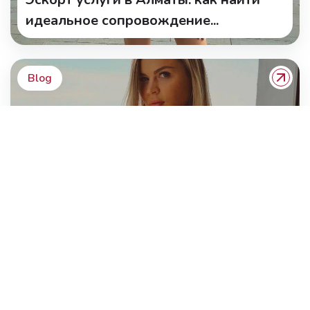
идеальное сопровождение...
Blog
Эскорт Алмата: как выбрать