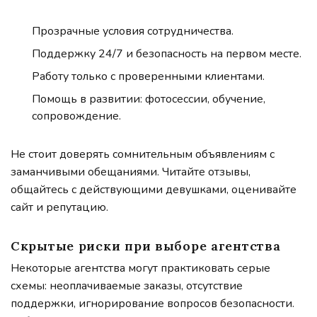
Прозрачные условия сотрудничества.
Поддержку 24/7 и безопасность на первом месте.
Работу только с проверенными клиентами.
Помощь в развитии: фотосессии, обучение,
сопровождение.
Не стоит доверять сомнительным объявлениям с
заманчивыми обещаниями. Читайте отзывы,
общайтесь с действующими девушками, оценивайте
сайт и репутацию.
Скрытые риски при выборе агентства
Некоторые агентства могут практиковать серые
схемы: неоплачиваемые заказы, отсутствие
поддержки, игнорирование вопросов безопасности.