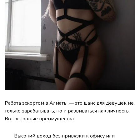
Работа эскортом в Алматы — это шанс для девушек не
только зарабатывать, но и развиваться как личность.
Вот основные преимущества:
Высокий доход без привязки к офису или