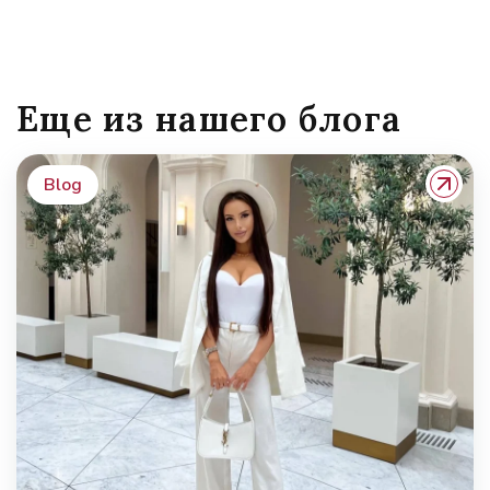
Еще из нашего блога
Blog