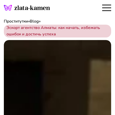
Проститутки
»
Blog
»
Эскорт агентство Алматы: как начать, избежать
ошибок и достичь успеха