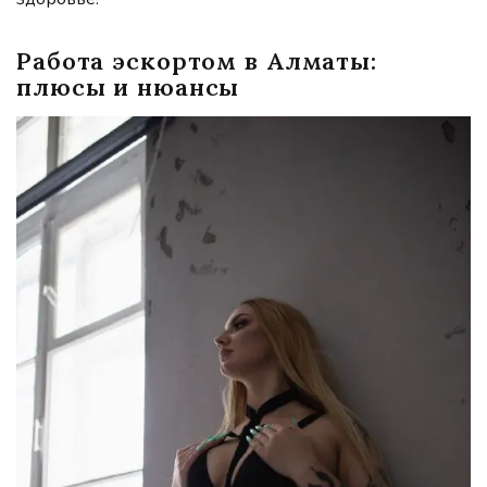
Работа эскортом в Алматы:
плюсы и нюансы