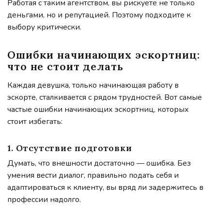
Работая с таким агентством, вы рискуете не только
деньгами, но и репутацией. Поэтому подходите к
выбору критически.
Ошибки начинающих эскортниц:
что не стоит делать
Каждая девушка, только начинающая работу в
эскорте, сталкивается с рядом трудностей. Вот самые
частые ошибки начинающих эскортниц, которых
стоит избегать:
1. Отсутствие подготовки
Думать, что внешности достаточно — ошибка. Без
умения вести диалог, правильно подать себя и
адаптироваться к клиенту, вы вряд ли задержитесь в
профессии надолго.