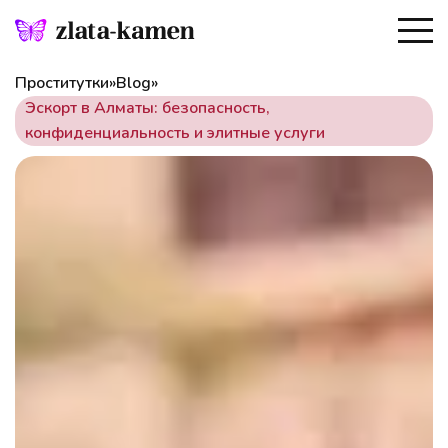
Проститутки
»
Blog
»
Эскорт в Алматы: безопасность,
конфиденциальность и элитные услуги