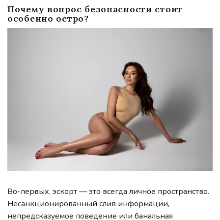
Почему вопрос безопасности стоит
особенно остро?
Во-первых, эскорт — это всегда личное пространство.
Несанкционированный слив информации,
непредсказуемое поведение или банальная