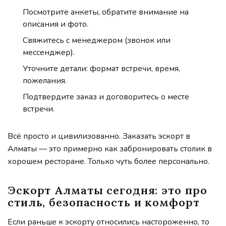
Посмотрите анкеты, обратите внимание на
описания и фото.
Свяжитесь с менеджером (звонок или
мессенджер).
Уточните детали: формат встречи, время,
пожелания.
Подтвердите заказ и договоритесь о месте
встречи.
Всё просто и цивилизованно. Заказать эскорт в
Алматы — это примерно как забронировать столик в
хорошем ресторане. Только чуть более персонально.
Эскорт Алматы сегодня: это про
стиль, безопасность и комфорт
Если раньше к эскорту относились настороженно, то