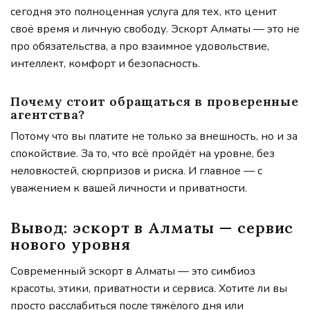
сегодня это полноценная услуга для тех, кто ценит
своё время и личную свободу. Эскорт Алматы — это не
про обязательства, а про взаимное удовольствие,
интеллект, комфорт и безопасность.
Почему стоит обращаться в проверенные
агентства?
Потому что вы платите не только за внешность, но и за
спокойствие. За то, что всё пройдёт на уровне, без
неловкостей, сюрпризов и риска. И главное — с
уважением к вашей личности и приватности.
Вывод: эскорт в Алматы — сервис
нового уровня
Современный эскорт в Алматы — это симбиоз
красоты, этики, приватности и сервиса. Хотите ли вы
просто расслабиться после тяжёлого дня или