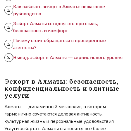
Как заказать эскорт в Алматы: пошаговое
руководство
Эскорт Алматы сегодня: это про стиль,
безопасность и комфорт
Почему стоит обращаться в проверенные
агентства?
Вывод: эскорт в Алматы — сервис нового уровня
Эскорт в Алматы: безопасность,
конфиденциальность и элитные
услуги
Алматы — динамичный мегаполис, в котором
гармонично сочетаются деловая активность,
культурная жизнь и персональные удовольствия.
Услуги эскорта в Алматы становятся всё более