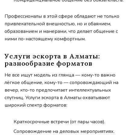
Конфиденциальное общение без обязательств.
Профессионалы в этой сфере обладают не только
привлекательной внешностью, но и обаянием,
образованием и манерами, что делает общение с
ними по-настоящему комфортным.
Услуги эскорта в Алматы:
разнообразие форматов
Не все ищут модель из глянца — кому-то важно
лёгкое общение, кому-то — сопровождающий на
вечер, кто-то предпочитает интеллектуальных
спутниц. Услуги эскорта в Алматы охватывают
широкий спектр форматов:
Краткосрочные встречи (от пары часов).
Сопровождение на деловых мероприятиях.